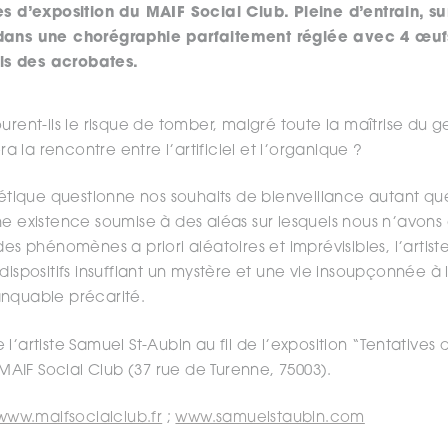
es d’exposition du MAIF Social Club. Pleine d’entrain, su
 dans une chorégraphie parfaitement réglée avec 4 œuf
tels des acrobates.
ourent-ils le risque de tomber, malgré toute la maîtrise du
la rencontre entre l’artificiel et l’organique ?
inétique questionne nos souhaits de bienveillance autant q
ne existence soumise à des aléas sur lesquels nous n’avons
des phénomènes a priori aléatoires et imprévisibles, l’arti
dispositifs insufflant un mystère et une vie insoupçonnée à 
anquable précarité.
l’artiste Samuel St-Aubin au fil de l’exposition “Tentatives
u MAIF Social Club (37 rue de Turenne, 75003).
www.maifsocialclub.fr
;
www.samuelstaubin.com