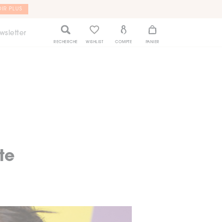
IR PLUS
wsletter
RECHERCHE
WISHLIST
COMPTE
PANIER
te