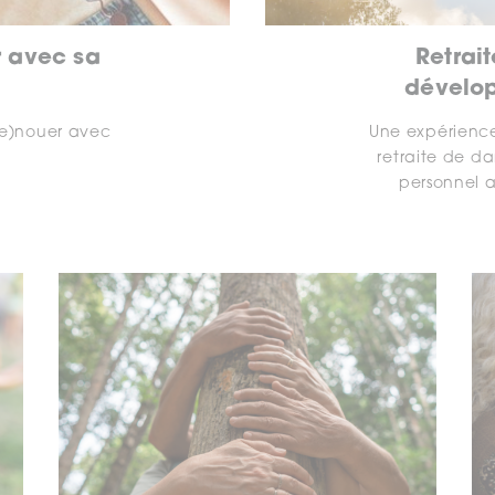
r avec sa
Retrait
dévelo
re)nouer avec
Une expérience
é
retraite de d
personnel a