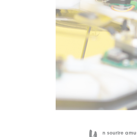
U
n sourire am