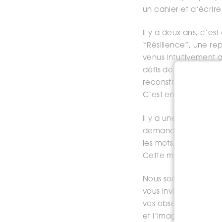
un cahier et d’écrire
Il y a deux ans, c’est
“Résilience”, une rep
venus intuitivement a
défis de la vie : An
reconstruction m’on
C’est en versant sur
Il y a une puissance
demande pardon, qui 
les mots, peut-être po
Cette magie guérisseu
Nous sommes tous cap
vous invite à prendre
vos observations, vos
et l’imagination fera 