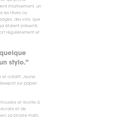
lle qui prend
ient intuitivement, un
s les rêves ou
ssages, des voix, que
i étaient présents.
sort régulièrement et
a quelque
un stylo.”
 et créatif. Jeune
ésespoir sur papier
etrouvée et récrite à
’écrans et de
 avec sa propre main,