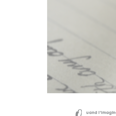
Q
uand l’imagina