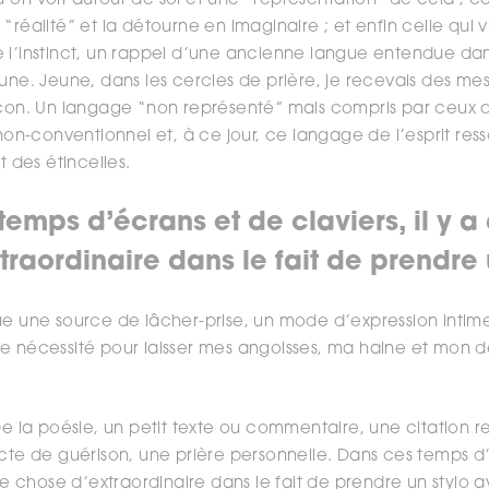
’on voit autour de soi et une “représentation” de cela ; ce
“réalité” et la détourne en imaginaire ; et enfin celle qui v
 l’instinct, un rappel d’une ancienne langue entendue dan
lune. Jeune, dans les cercles de prière, je recevais des me
açon. Un langage “non représenté” mais compris par ceux qu
 non-conventionnel et, à ce jour, ce langage de l’esprit res
t des étincelles.
temps d’écrans et de claviers, il y 
raordinaire dans le fait de prendre 
ue une source de lâcher-prise, un mode d’expression intime
e nécessité pour laisser mes angoisses, ma haine et mon d
De la poésie, un petit texte ou commentaire, une citation r
acte de guérison, une prière personnelle. Dans ces temps d
que chose d’extraordinaire dans le fait de prendre un stylo