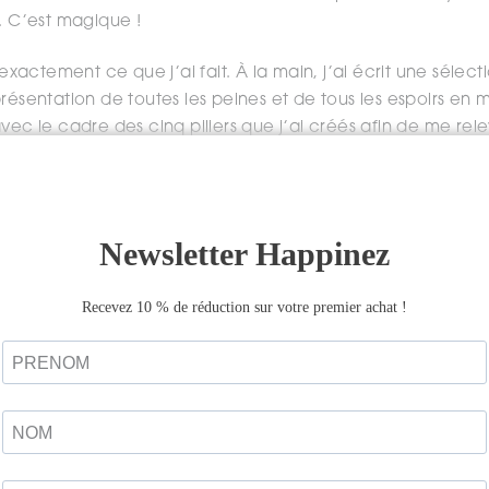
. C’est magique !
 exactement ce que j’ai fait. À la main, j’ai écrit une sélect
résentation de toutes les peines et de tous les espoirs en m
vec le cadre des cinq piliers que j’ai créés afin de me rel
crage, Acceptation, Alignement, Abondance et Élévation. Ce
t permis de retrouver mon corps, mon mental, mon énergi
 ces pages mes larmes et mes mots que je me suis retrouvé
 énorme à écrire, comme cette lettre écrite dans la tête d
offre le pardon, jamais envoyée. Les sensations, les resse
ur ne pas les garder mais pour les brûler et laisser l’univers
se de poser visiblement pour que l’invisible soit vu, recon
ables de poser nos mots, de créer des images sans nous m
 un stylo, à trouver un cahier qui vous attire et à commence
 rêves, vos frustrations… Tout est permis, tout est possible. 
le reste.