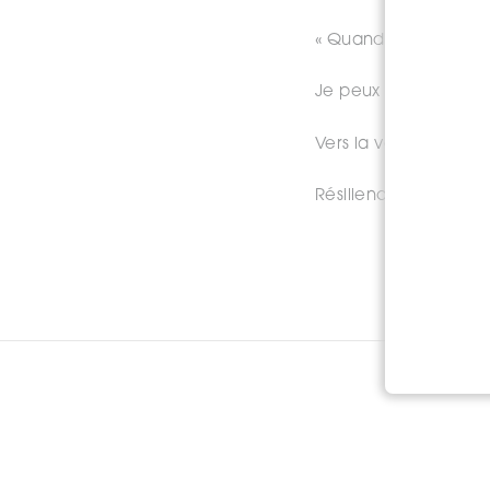
« Quand je relâche l
Je peux marcher c
Vers la vérité de mon 
Résilience