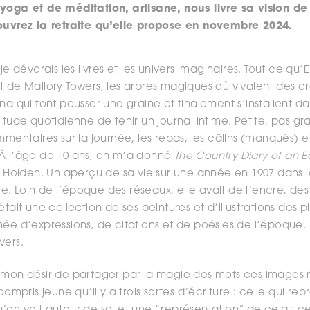
yoga et de méditation, artisane, nous livre sa vision de 
uvrez la retraite qu’elle propose en novembre 2024.
je dévorais les livres et les univers imaginaires. Tout ce qu’E
t de Mallory Towers, les arbres magiques où vivaient des cr
na qui font pousser une graine et finalement s’installent dan
itude quotidienne de tenir un journal intime. Petite, pas g
ommentaires sur la journée, les repas, les câlins (manqués)
 À l’âge de 10 ans, on m’a donné
The Country Diary of an 
th Holden. Un aperçu de sa vie sur une année en 1907 dan
. Loin de l’époque des réseaux, elle avait de l’encre, des
était une collection de ses peintures et d’illustrations des 
mée d’expressions, de citations et de poésies de l’époque. 
vers.
 mon désir de partager par la magie des mots ces images no
compris jeune qu’il y a trois sortes d’écriture : celle qui re