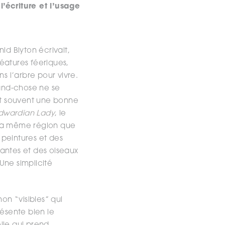
l’écriture et l’usage
nid Blyton écrivait,
éatures féeriques,
s l’arbre pour vivre.
rand-chose ne se
 et souvent une bonne
Edwardian Lady
, le
s la même région que
 peintures et des
plantes et des oiseaux
Une simplicité
n “visibles” qui
présente bien le