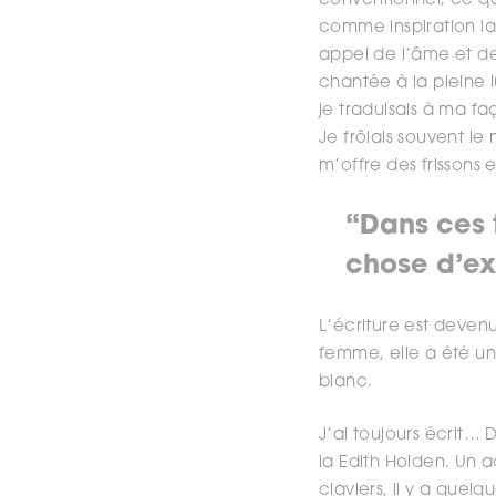
conventionnel, ce qu
comme inspiration la 
appel de l’âme et de
chantée à la pleine 
je traduisais à ma f
Je frôlais souvent le
m’offre des frissons e
“Dans ces 
chose d’ext
L’écriture est deven
femme, elle a été un
blanc.
J’ai toujours écrit… 
la Edith Holden. Un 
claviers, il y a quel