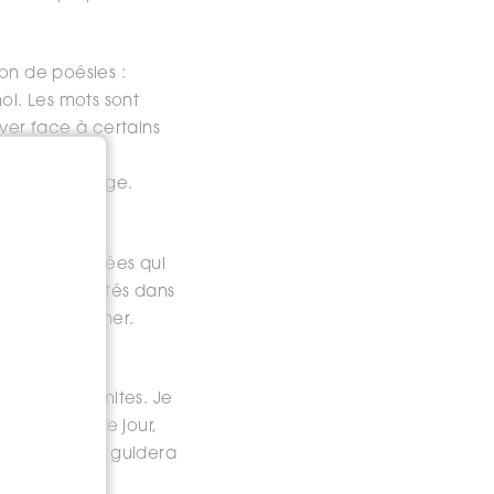
ion de poésies :
oi. Les mots sont
ever face à certains
s piliers de
e, mon courage.
e.
epuis des années qui
ntis représentés dans
 les transformer.
nu.
ettre de limites. Je
r à écrire. Le jour,
L’univers vous guidera