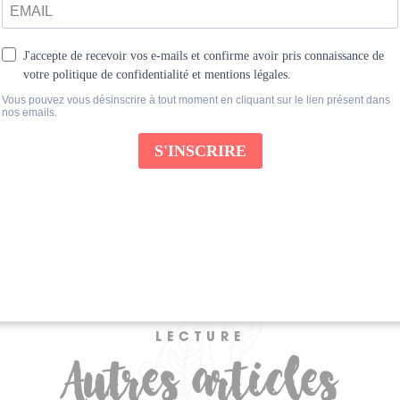
e passé
almement
futur. »
LECTURE
Autres articles