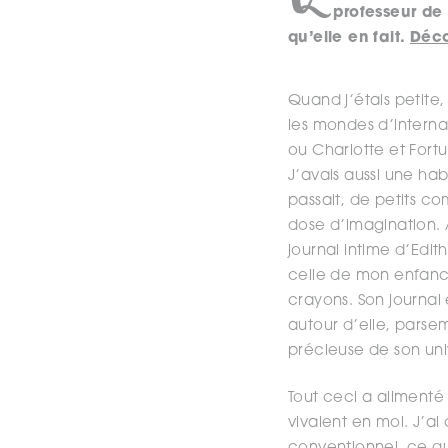
professeur de 
qu’elle en fait.
Déco
Quand j’étais petite, 
les mondes d’interna
ou Charlotte et Fortu
J’avais aussi une hab
passait, de petits c
dose d’imagination.
journal intime d’Edi
celle de mon enfance
crayons. Son journal 
autour d’elle, parse
précieuse de son uni
Tout ceci a alimenté
vivaient en moi. J’ai 