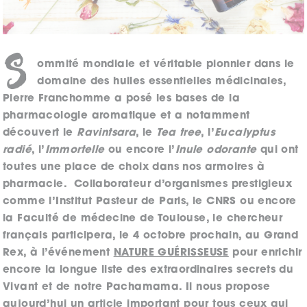
S
ommité mondiale et véritable pionnier dans le
domaine des huiles essentielles médicinales,
Pierre Franchomme a posé les bases de la
pharmacologie aromatique et a notamment
découvert le
Ravintsara
, le
Tea tree
, l’
Eucalyptus
radié
, l’
Immortelle
ou encore l’
Inule odorante
qui ont
toutes une place de choix dans nos armoires à
pharmacie. Collaborateur d’organismes prestigieux
comme l’Institut Pasteur de Paris, le CNRS ou encore
la Faculté de médecine de Toulouse, le chercheur
français participera, le 4 octobre prochain, au Grand
Rex, à l’événement
NATURE GUÉRISSEUSE
pour enrichir
encore la longue liste des extraordinaires secrets du
Vivant et de notre Pachamama. Il nous propose
aujourd’hui un article important pour tous ceux qui