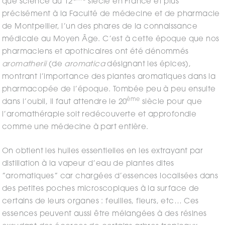
que science au 12
siècle en France et plus
précisément à la Faculté de médecine et de pharmacie
de Montpellier, l’un des phares de la connaissance
médicale au Moyen Âge. C’est à cette époque que nos
pharmaciens et apothicaires ont été dénommés
aromatherii
(de
aromatica
désignant les épices),
montrant l’importance des plantes aromatiques dans la
pharmacopée de l’époque. Tombée peu à peu ensuite
ème
dans l’oubli, il faut attendre le 20
siècle pour que
l’aromathérapie soit redécouverte et approfondie
comme une médecine à part entière.
On obtient les huiles essentielles en les extrayant par
distillation à la vapeur d’eau de plantes dites
”aromatiques” car chargées d’essences localisées dans
des petites poches microscopiques à la surface de
certains de leurs organes : feuilles, fleurs, etc… Ces
essences peuvent aussi être mélangées à des résines