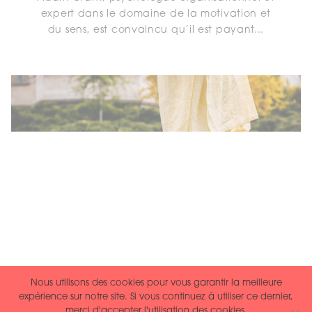
expert dans le domaine de la motivation et
du sens, est convaincu qu’il est payant...
Nous utilisons des cookies pour vous garantir la meilleure
Qu’est-ce qui est suffisant ?
expérience sur notre site. Si vous continuez à utiliser ce dernier,
merci d'accepter l'utilisation des cookies.