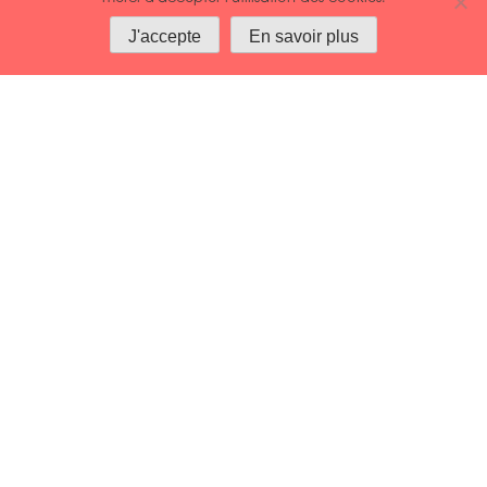
Vouloir moins, dire « non », apprécier ce qui
J'accepte
En savoir plus
est.
Renforcer l’amour de soi…
Rencontre avec Sarah Bartlett