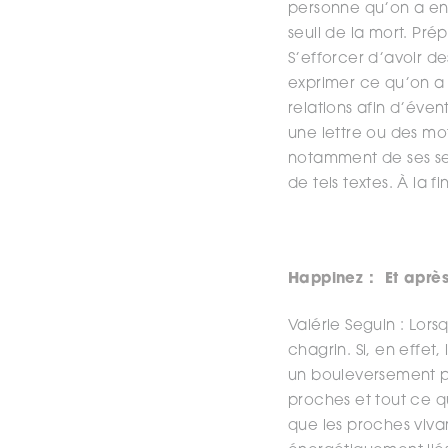
personne qu’on a env
seuil de la mort. Pré
S’efforcer d’avoir de
exprimer ce qu’on a 
relations afin d’év
une lettre ou des mots
notamment de ses se
de tels textes. À la 
Happinez :
Et aprè
Valérie Seguin : Lor
chagrin. Si, en effet,
un bouleversement po
proches et tout ce qu
que les proches viva