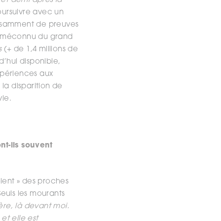
s et demi après la
oursuivre avec un
fisamment de preuves
que méconnu du grand
s
(+ de 1,4 millions de
’hui disponible,
xpériences aux
 la disparition de
ie.
nt-ils souvent
oient » des proches
euls les mourants
ère, là devant moi.
 et elle est