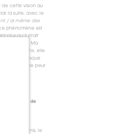
 de cette vision au
ar la suite, avec le
ent, j’ai même des
 ce phénomène est
 plus qu’il était
vie terrestre. Ma
rendais visite, elle
interpelée puisque
le lendemain, de peur
rès.
nt la réalité de
pacité à
 Aux États-Unis, le