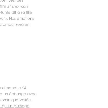
ositives, des
film
Et si la mort
nte dit à sa fille
ent »
. Nos émotions
 d’amour seraient
le dimanche 24
ie d’un échange avec
 Dominique Vallée.
it-qu-un-passage