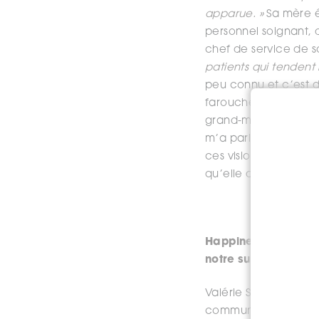
apparue. »
Sa mère ét
personnel soignant, d
chef de service de son
patients qui tendent 
peu connu et c’est 
farouchement athée, 
grand-mère a aussi v
m’a parlé de visions
ces visions sont anno
qu’elle décède rapide
Happinez : À votre a
notre survivance p
Valérie Seguin : Oui
communiquer avec des 