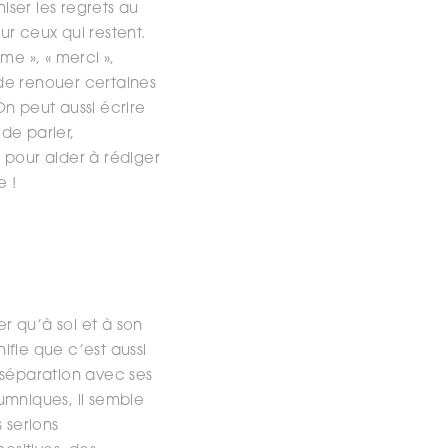
iser les regrets au
ur ceux qui restent.
me », « merci »,
 de renouer certaines
n peut aussi écrire
 de parler,
pour aider à rédiger
e !
r qu’à soi et à son
nifie que c’est aussi
 séparation avec ses
iumniques, il semble
 serions