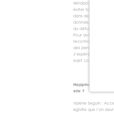
Windbridge Institute 
éviter toute tricheri
dans des pièces diff
donnée, il doit four
du défunt, circonstan
Pour avoir assisté à
reconnais que c’est t
des personnes présen
J’espère que ces étu
sujet. La question de
Happinez : S’il y av
elle ?
Valérie Seguin : Acc
signifie que l’on dev