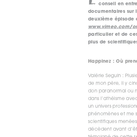
conseil en entr
documentaires sur l
deuxième épisode d
www.vimeo.com/on
particulier et de 
plus de scientifique
Happinez : Où prend
Valérie Seguin : Plu
de mon père, il y cin
don paranormal ou mé
dans l’athéisme avec 
un univers professio
phénomènes et me sui
scientifiques menées
décèdent avant d’êtr