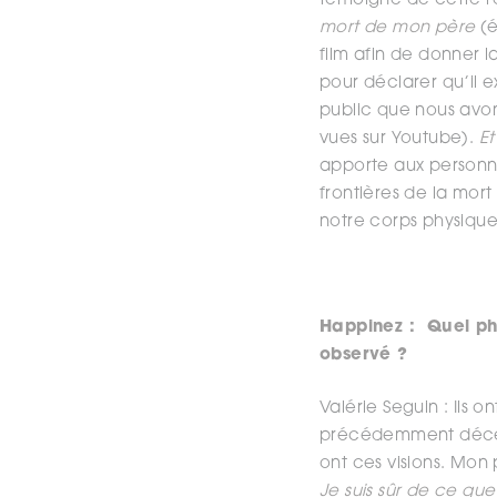
témoigné de cette re
mort de mon père
(
film afin de donner 
pour déclarer qu’il 
public que nous avo
vues sur Youtube).
Et
apporte aux personne
frontières de la mort 
notre corps physique
Happinez : Quel phé
observé ?
Valérie Seguin : Ils
précédemment décédé
ont ces visions. Mon 
Je suis sûr de ce que j