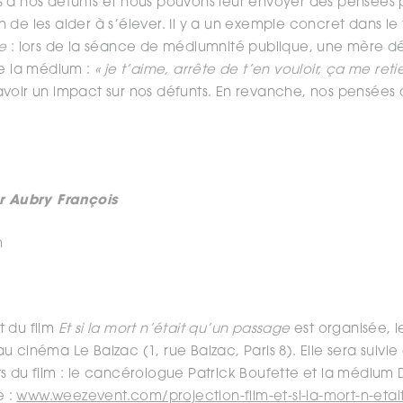
 à nos défunts et nous pouvons leur envoyer des pensées p
de les aider à s’élever. Il y a un exemple concret dans le 
ge
: lors de la séance de médiumnité publique, une mère défu
de la médium :
« je t’aime, arrête de t’en vouloir, ça me reti
voir un impact sur nos défunts. En revanche, nos pensées
ar Aubry François
h
t du film
Et si la mort n’était qu’un passage
est organisée, 
u cinéma Le Balzac (1, rue Balzac, Paris 8). Elle sera suiv
s du film : le cancérologue Patrick Boufette et la médium
e :
www.weezevent.com/projection-film-et-si-la-mort-n-eta