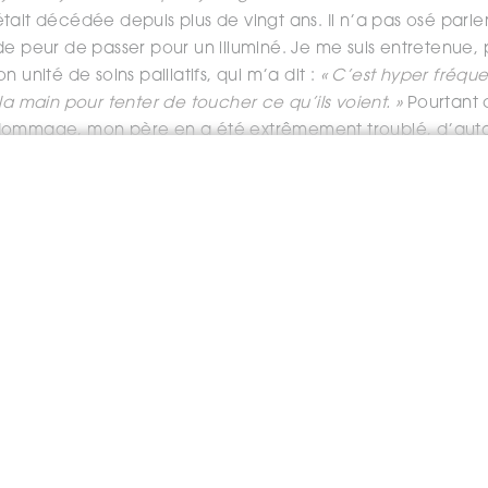
ait décédée depuis plus de vingt ans. Il n’a pas osé parler
e peur de passer pour un illuminé. Je me suis entretenue, p
 unité de soins palliatifs, qui m’a dit :
« C’est hyper fréqu
la main pour tenter de toucher ce qu’ils voient. »
Pourtant
dommage, mon père en a été extrêmement troublé, d’autant
très fermé à l’idée d’une réalité autre que celle de notre 
écu ce phénomène juste avant son décès. Un jour que je lui 
 de ce genre alors qu’elle n’était pas mourante. Cela m’a 
nciatrices d’une fin très proche. Je suis retournée la voir 
ment. Ce fut le cas, elle est « partie » quelques heures ap
vis, sera-t-il un jour possible de prouver scientifiqueme
ost-mortem ?
, je le pense, notamment à travers la médiumnité, cette ca
défunts. Elle fait désormais l’objet d’études scientifiques.