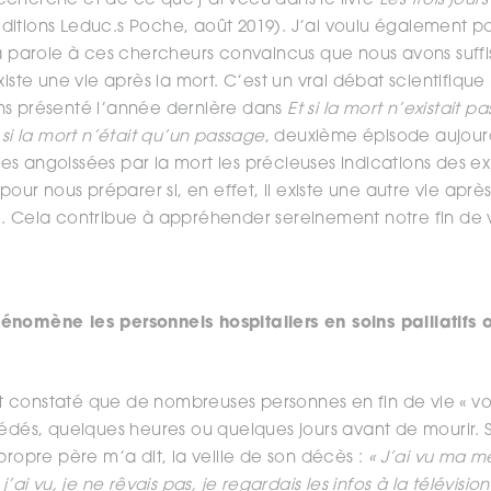
cherche et de ce que j’ai vécu dans le livre
Les trois jour
éditions Leduc.s Poche, août 2019). J’ai voulu également p
la parole à ces chercheurs convaincus que nous avons suf
existe une vie après la mort. C’est un vrai débat scientifi
ns présenté l’année dernière dans
Et si la mort n’existait pa
 si la mort n’était qu’un passage
, deuxième épisode aujourd
s angoissées par la mort les précieuses indications des e
pour nous préparer si, en effet, il existe une autre vie après
. Cela contribue à appréhender sereinement notre fin de v
nomène les personnels hospitaliers en soins palliatifs o
 ont constaté que de nombreuses personnes en fin de vie « v
s, quelques heures ou quelques jours avant de mourir. S
propre père m’a dit, la veille de son décès :
« J’ai vu ma m
’ai vu, je ne rêvais pas, je regardais les infos à la télévision