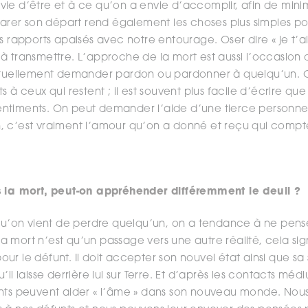
ie d’être et à ce qu’on a envie d’accomplir, afin de minim
parer son départ rend également les choses plus simples po
s rapports apaisés avec notre entourage. Oser dire « je t’ai
à transmettre. L’approche de la mort est aussi l’occasion
entuellement demander pardon ou pardonner à quelqu’un. O
 à ceux qui restent ; il est souvent plus facile d’écrire que
ntiments. On peut demander l’aide d’une tierce personne 
fin, c’est vraiment l’amour qu’on a donné et reçu qui compt
s la mort, peut-on appréhender différemment le deuil ?
squ’on vient de perdre quelqu’un, on a tendance à ne pense
 la mort n’est qu’un passage vers une autre réalité, cela sig
ur le défunt. Il doit accepter son nouvel état ainsi que sa
’il laisse derrière lui sur Terre. Et d’après les contacts méd
nts peuvent aider « l’âme » dans son nouveau monde. Nous