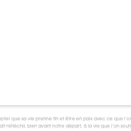
s’est spécialisé dans l’étude des médiums. Ils ont créé des
e. Le médium ne rencontre jamais la personne qui vient consu
érentes). On ne lui indique que le prénom du défunt et av
nir au minimum quatre ou cinq informations très précises :
ces de la mort, activités professionnelles ou personnelles, 
 plusieurs séances de médiumnité dans des salles de plus de
rès impressionnant. Certains médiums travaillent sans photo
tes dans la salle qui viennent parler à leurs proches à tra
des se feront aussi en Europe, afin qu’on puisse avancer 
 la vie après la mort est essentielle pour tout être humain.
ait une seule chose à faire pour bien se préparer à la m
epter que sa vie prenne fin et être en paix avec ce que l’
rait réfléchir, bien avant notre départ, à la vie que l’on sou