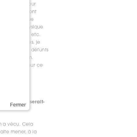
 protocoles pour
lter (elles sont
ec cette unique
 apparence physique
personnalité, etc.
 100 personnes, je
, ce sont les défunts
vers le medium.
sérieusement sur ce
ort, quelle serait-
Fermer
on a vécu. Cela
haite mener, à la