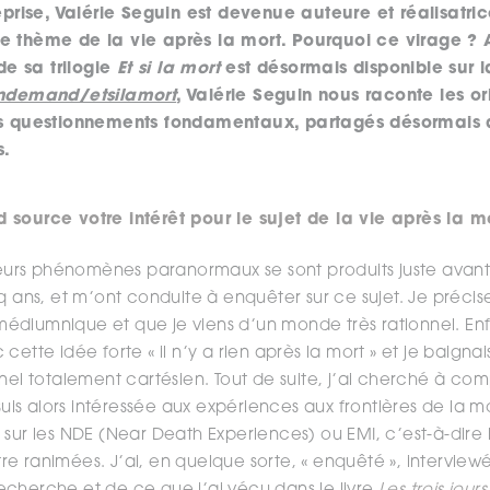
eprise, Valérie Seguin est devenue auteure et réalisatri
e thème de la vie après la mort. Pourquoi ce virage ? A
e sa trilogie
Et si la mort
est désormais disponible sur 
demand/etsilamort
, Valérie Seguin nous raconte les or
ces questionnements fondamentaux, partagés désormais 
s.
 source votre intérêt pour le sujet de la vie après la m
sieurs phénomènes paranormaux se sont produits juste avant
q ans, et m’ont conduite à enquêter sur ce sujet. Je précis
diumnique et que je viens d’un monde très rationnel. Enfa
cette idée forte « il n’y a rien après la mort » et je baigna
nnel totalement cartésien. Tout de suite, j’ai cherché à c
s alors intéressée aux expériences aux frontières de la m
 sur les NDE (Near Death Experiences) ou EMI, c’est-à-dire 
e ranimées. J’ai, en quelque sorte, « enquêté », interviewé