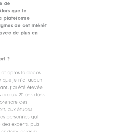
ce de
lors que le
la plateforme
igines de cet intérêt
avec de plus en
ort ?
 et après le décès
e que je n’ai aucun
nt, j’ai été élevée
is depuis 20 ans dans
omprendre ces
ort, aux études
les personnes qui
 des experts, puis