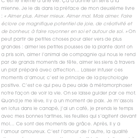
C’est le thème d’une vie. Ça a donné un sens à la
mienne. Je le dis dans la préface de mon deuxième livre
:
« Aimer plus. Aimer mieux. Aimer mal. Mais aimer. Faire
éclore ce magnifique potentiel de joie, de créativité et
de bonheur, à faire rayonner en soi et autour de soi. »
On
peut partir de petites choses pour aller vers de plus
grandes : aimer les petites pousses de la plante dont on
a pris soin, aimer l’animal de compagnie qui nous le rend
par de grands moments de fête, aimer les siens à travers
un plat préparé avec affection… Laisser infuser ces
moments d’amour, c’est le principe de la psychologie
positive. C’est ce qui peu à peu aide à métamorphoser
notre façon de voir la vie. On se laisse guider par ce mot.
Quand je me lève, il y a un moment de paix. Je m’assois
en lotus dans le canapé, j’ai un café, je prends le temps
avec mes bonnes tartines, les feuilles qui s’agitent devant
moi… Ce sont des moments de grâce. Après, il y a
l’amour amoureux. C’est l’amour de l’autre, la qualité