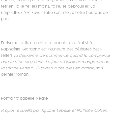
cuisine, ça me permet de garder un contact avec le
terrien, la Terre, les mains, faire, se débrouiller. La
simplicité, c’est savoir faire son miel, et être heureux de
peu.
Écrivaine, artiste peintre et coach en créativité,
Raphaëlle Giordano est l’auteure des célèbres best-
sellers
Ta deuxième vie commence quand tu comprends
que tu n’en as qu’une, Le jour où les lions mangeront de
la salade verte
et
Cupidon a des ailes en carton
, son
dernier roman.
Portrait
©
Isabelle Nègre
Propos recueillis par Agathe Lebelle et Nathalie Cohen