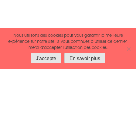
Nous utilisons des cookies pour vous garantir la meilleure
Qu’est-ce qui est suffisant ?
expérience sur notre site. Si vous continuez à utiliser ce dernier,
merci d'accepter l'utilisation des cookies.
Vouloir moins, dire « non », apprécier ce qui
J'accepte
En savoir plus
est.