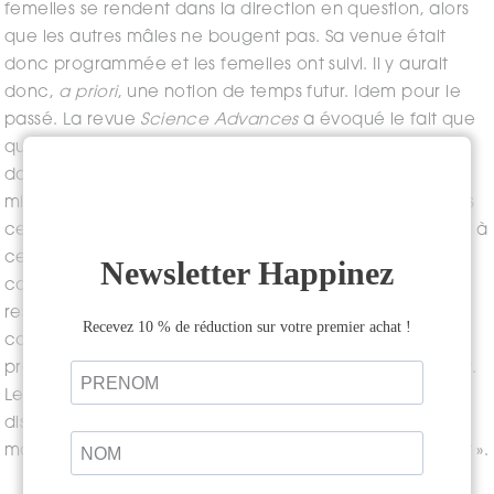
femelles se rendent dans la direction en question, alors
que les autres mâles ne bougent pas. Sa venue était
donc programmée et les femelles ont suivi. Il y aurait
donc,
a priori
, une notion de temps futur. Idem pour le
passé. La revue
Science Advances
a évoqué le fait que
quand certaines femelles orangs-outans voyaient un
danger, elles le laissaient passer et attendaient 20
minutes pour crier. Il y a donc une notion de passé dans
cette annonce à retardement. Maintenant, si je reviens à
ce que je disais au début, que la notion de temps est
conceptuelle, quel est ce temps que les animaux
ressentent ? À vrai dire, je n’en sais trop rien. Peut-être
comme je le disais, qu’ils vivent dans un continuum
présent et qu’ils ne différencient pas le passé et le futur.
Leur futur serait une probabilité déjà existante. Ils ne se
disent peut-être pas que le futur « n’existe pas encore »
mais qu’il y a plusieurs probabilités à le rendre « existant ».