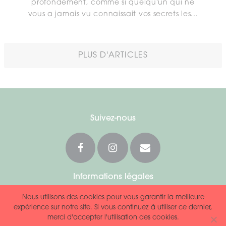
profondément, comme si quelqu'un qui ne
vous a jamais vu connaissait vos secrets les...
PLUS D'ARTICLES
Suivez-nous
Informations légales
Mentions légales
|
CGU
|
CGV
|
Contact
Nous utilisons des cookies pour vous garantir la meilleure
expérience sur notre site. Si vous continuez à utiliser ce dernier,
HappinezTM est une marque déposée de B.V.
merci d'accepter l'utilisation des cookies.
© 2025 Happinez B.V. Tous droits réservés