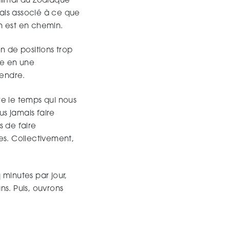
animal du Zodiaque
mais associé à ce que
n est en chemin.
n de positions trop
ce en une
tendre.
re le temps qui nous
us jamais faire
 de faire
s. Collectivement,
Fermer
 minutes par jour,
ns. Puis, ouvrons