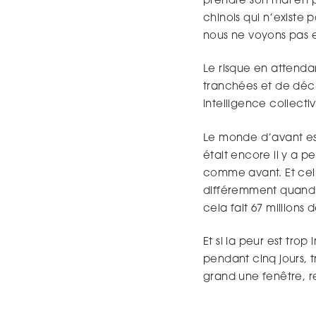
prendre son mal en p
chinois qui n’existe
nous ne voyons pas e
Le risque en attendan
tranchées et de déc
intelligence collecti
Le monde d’avant est
était encore il y a p
comme avant. Et cel
différemment quand 
cela fait 67 millions
Et si la peur est tro
pendant cinq jours, t
grand une fenêtre, r