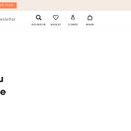
IR PLUS
wsletter
RECHERCHE
WISHLIST
COMPTE
PANIER
u
re