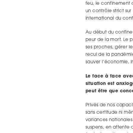
feu, le confinement 
un contrôle strict su
international du con
Au début du confinem
peur de la mort. Le p
ses proches, gérer le 
recul de la pandémi
sauver l’économie, in
Le face à face avec
situation est anxiog
peut être que conce
Privés de nos capacit
sans certitude ni m
variances nationales
suspens, en attente d