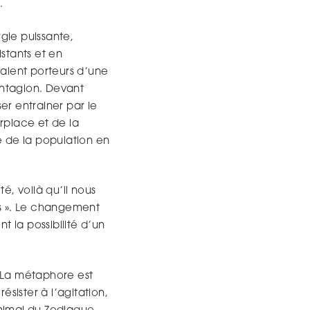
.
gie puissante,
istants et en
taient porteurs d’une
ontagion. Devant
er entrainer par le
urplace et de la
 de la population en
é, voilà qu’il nous
es ». Le changement
 la possibilité d’un
. La métaphore est
résister à l’agitation,