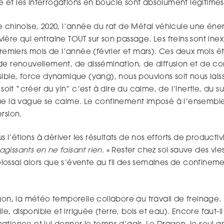
sse et les interrogations en boucle sont absolument légitimes
e chinoise, 2020, l’année du rat de Métal véhicule une éner
ère qui entraine TOUT sur son passage. Les freins sont inex
premiers mois de l’année (février et mars). Ces deux mois é
de renouvellement, de dissémination, de diffusion et de c
ible, force dynamique (yang), nous pouvions soit nous laiss
 soit “créer du yin” c’est à dire du calme, de l’inertie, du s
ue la vague se calme. Le confinement imposé à l’ensemble
rsion.
’étions à dériver les résultats de nos efforts de productivit
 agissants en ne faisant rien
. « Rester chez soi sauve des vi
ossal alors que s’évente au fil des semaines de confinement
agon, la météo temporelle collabore au travail de freinage
le, disponible et irriguée (terre, bois et eau). Encore faut-il 