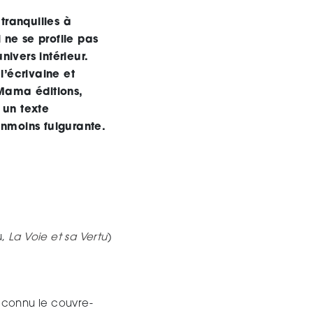
tranquilles à
ne se profile pas
ivers intérieur.
l’écrivaine et
ama éditions,
 un texte
anmoins fulgurante.
,
La Voie et sa Vertu
)
 connu le couvre-