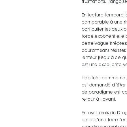
frustrations, l’angoi
En lecture temporell
comparable à une rivi
particulier les deux 
force exponentielle 
cette vague irrépress
courant sans résister,
lenteur jusqu’à ce q
est une excellente ve
Habitués comme nous l
est demandé d
’être
de paradigme est col
retour à l’avant.
En avril, mois du Dr
celle d’une terre ferti