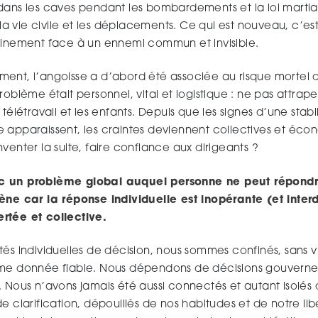
dans les caves pendant les bombardements et la loi martia
r la vie civile et les déplacements. Ce qui est nouveau, c’es
finement face à un ennemi commun et invisible.
ent, l’angoisse a d’abord été associée au risque mortel 
roblème était personnel, vital et logistique : ne pas attraper
télétravail et les enfants. Depuis que les signes d’une stabi
e apparaissent, les craintes deviennent collectives et é
venter la suite, faire confiance aux dirigeants ?
 un problème global auquel personne ne peut répondre 
ène car la réponse individuelle est inopérante (et interd
rtée et collective.
és individuelles de décision, nous sommes confinés, sans vis
ême donnée fiable. Nous dépendons de décisions gouverne
. Nous n’avons jamais été aussi connectés et autant isolés
e clarification, dépouillés de nos habitudes et de notre lib