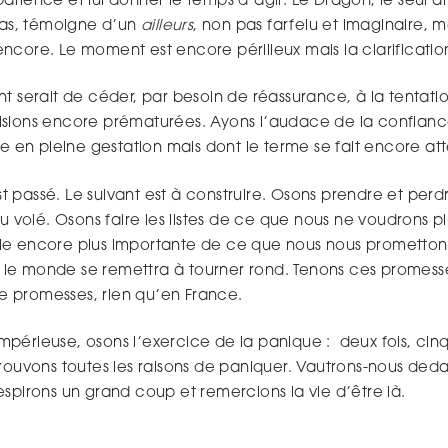
atience et lui donner le temps d’agir. Le Dragon, le seul 
 pas, témoigne d’un
ailleurs
, non pas farfelu et imaginaire, 
ncore. Le moment est encore périlleux mais la clarificatio
t serait de céder, par besoin de réassurance, à la tentatio
isions encore prématurées. Ayons l’audace de la confian
ve en pleine gestation mais dont le terme se fait encore at
 passé. Le suivant est à construire. Osons prendre et perd
eu volé. Osons faire les listes de ce que nous ne voudrons pl
le encore plus importante de ce que nous nous promettons
le monde se remettra à tourner rond. Tenons ces promesse
 de promesses, rien qu’en France.
p impérieuse, osons l’exercice de la panique : deux fois, cinq
rouvons toutes les raisons de paniquer. Vautrons-nous deda
espirons un grand coup et remercions la vie d’être là.