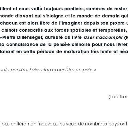
ilent et nous voilà toujours confinés, sommés de rester 
monde d’avant qui s’éloigne et le monde de demain qui 
hacun est alors libre de l’imaginer depuis son propre un
 chinois consacrés aux forces spatiales et temporelles, 
-Pierre Dillenseger, auteure du livre
Oser s’accomplir
(M
 sa connaissance de la pensée chinoise pour nous livrer
lairant en cette période de maturation très lente et né
toute pensée. Laisse ton cœur être en paix. »
(Lao Tseu
t pas entièrement nouveau puisque de nombreux pays ont