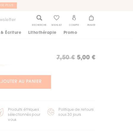
IR PLUS
wsletter
RECHERCHE
WISHLIST
COMPTE
PANIER
 & Écriture
Lithothérapie
Promo
Le
Le
7,50
€
5,00
€
prix
prix
initial
actuel
AJOUTER AU PANIER
était :
est :
7,50 €.
5,00 €.
Produits éthiques
Politique de retours
sélectionnés pour
sous 30 jours
vous