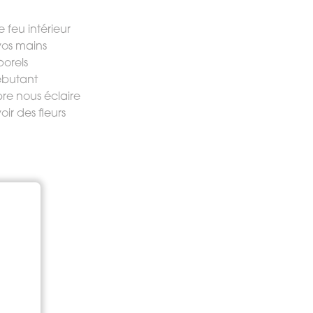
e feu intérieur
 vos mains
porels
ébutant
e nous éclaire
ir des fleurs