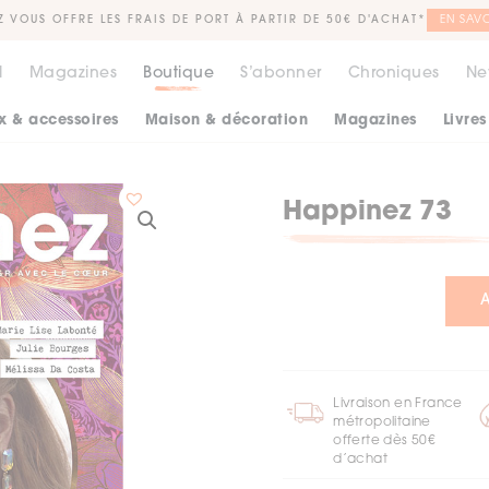
Z VOUS OFFRE LES FRAIS DE PORT À PARTIR DE 50€ D'ACHAT*
EN SAVO
l
Magazines
Boutique
S’abonner
Chroniques
Ne
x & accessoires
Maison & décoration
Magazines
Livres
Happinez 73
Livraison en France
métropolitaine
offerte dès 50€
d’achat