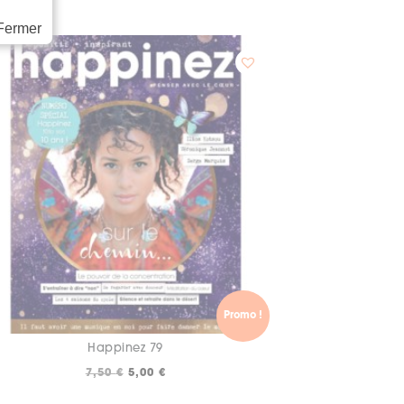
Fermer
Promo !
Happinez 79
Le
Le
7,50
€
5,00
€
prix
prix