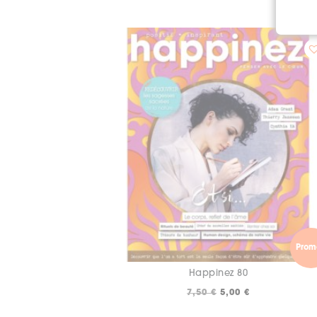
Prom
Happinez 80
Le
Le
7,50
€
5,00
€
prix
prix