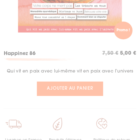
Promo !
Le
L
7,50
€
5,00
€
Happinez 86
prix
p
initial
a
Qui vit en paix avec lui-même vit en paix avec l’univers
était :
es
7,50 €.
5
AJOUTER AU PANIER