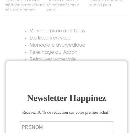
Livraison en France
Produits éthiques
Politique de retours
métropolitaine offerte
sélectionnés pour
sous 30 jours
dès 50€ d’achat
vous
Votre corps ne ment pas
Les trésors en vous
Monodiète ayurvédique
Pèlerinage au Japon
Retrouvez votre voie
Mieux vous concentrer en 5 étapes
Comment bien se disputer