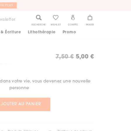
IR PLUS
wsletter
RECHERCHE
WISHLIST
COMPTE
PANIER
 & Écriture
Lithothérapie
Promo
Le
Le
7,50
€
5,00
€
prix
prix
initial
actuel
ans votre vie, vous devenez une nouvelle
était :
est :
personne
7,50 €.
5,00 €.
AJOUTER AU PANIER