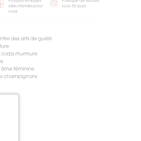
Produits éthiques
Politique de retours
sélectionnés pour
sous 30 jours
vous
ntre des arts de guérir
ature
 corps murmure
os
l’âme féminine
 des champignons