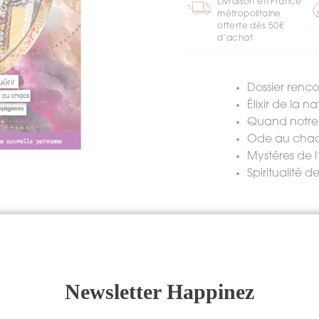
Livraison en France
métropolitaine
offerte dès 50€
d’achat
Dossier renco
Élixir de la n
Quand notre
Ode au cha
Mystères de 
Spiritualité