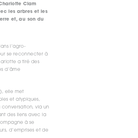
Charlotte Clam
c les arbres et les
erre et, au son du
ans l’agro-
pour se reconnecter à
arlotte a tiré des
res d’âme
, elle met
les et atypiques,
 conversation, via un
t des liens avec la
accompagne à se
urs, d’emprises et de