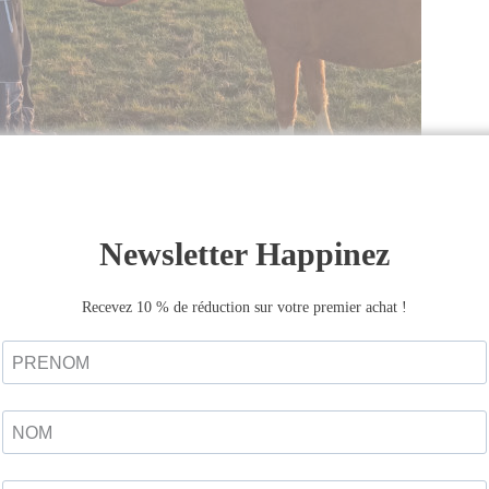
sur
Anne-Charlotte :
www.jaspe-accompagnement.com
t et Aubry François
vic
on
Unsplash