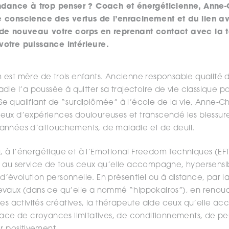
ndance à trop penser ? Coach et énergéticienne, Anne-
 conscience des vertus de l’enracinement et du lien ave
de nouveau votre corps en reprenant contact avec la t
otre puissance intérieure.
est mère de trois enfants. Ancienne responsable qualité d
adie l’a poussée à quitter sa trajectoire de vie classique 
. Se qualifiant de “surdiplômée” à l’école de la vie, Anne-Ch
eux d’expériences douloureuses et transcendé les blessu
années d’attouchements, de maladie et de deuil.
à l’énergétique et à l’Emotional Freedom Techniques (EFT)
 au service de tous ceux qu’elle accompagne, hypersensib
évolution personnelle. En présentiel ou à distance, par la
vaux (dans ce qu’elle a nommé “hippokairos”), en renouan
des activités créatives, la thérapeute aide ceux qu’elle 
pace de croyances limitatives, de conditionnements, de pe