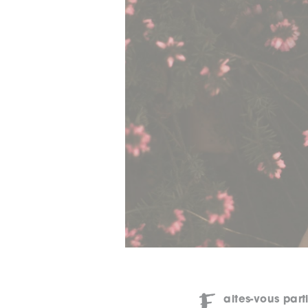
F
aites-vous part