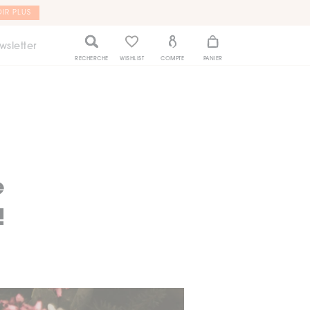
IR PLUS
wsletter
RECHERCHE
WISHLIST
COMPTE
PANIER
e
!