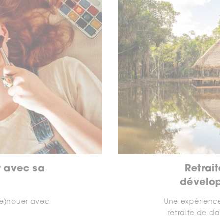
r avec sa
Retrait
dévelo
re)nouer avec
Une expérience
é
retraite de d