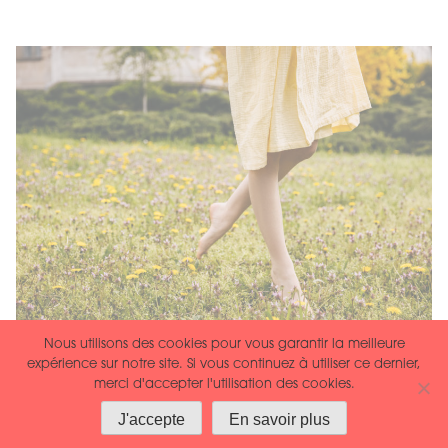
Nous utilisons des cookies pour vous garantir la meilleure
Qu’est-ce qui est suffisant ?
expérience sur notre site. Si vous continuez à utiliser ce dernier,
merci d'accepter l'utilisation des cookies.
Vouloir moins, dire « non », apprécier ce qui
J'accepte
En savoir plus
est.