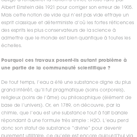
oblige à réhabiliter la notion d’éther, chose faite par
Albert Einstein dès 1921 pour corriger son erreur de 1905.
Mais cette notion de vide qui n’est pas vide effraye un
esprit classique et déterministe d’où les fortes réticences
des esprits les plus conservateurs de la science à
admettre que le monde est bien quantique à toutes les
échelles.
Pourquoi ces travaux posent-ils autant problème à
une partie de la communauté scientifique ?
De tout temps, l’eau a été une substance digne du plus
grand intérêt, qu’il fut pragmatique (soins corporels),
religieux (soins de l’âme) ou philosophique (élément de
base de l’univers). Or, en 1789, on découvre, par la
chimie, que l’eau est une substance tout à fait banale
répondant à une formule très simple : H2O. L’eau perd
donc son statut de substance “divine” pour devenir
purement utilitaire, ce qu’elle est encore aujourd’hui via