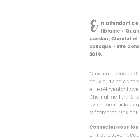
E
n attendant ce
librairie « Qua
passion, Chantal et
colloque « Être cons
2019.
C’est un cadeau offert
ceux qu’ils ne connai
et le réinventant ave
Chantal mettent à la
événement unique qu’
métamorphoses actue
Connectez-vous tou
afin de pouvoir écou