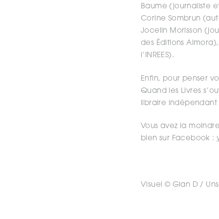
Baume (journaliste et
Corine Sombrun (aute
Jocelin Morisson (jou
des Éditions Almora),
l’INREES).
Enfin, pour penser vos
Quand les Livres s’ou
libraire indépendant
Vous avez la moindre
bien sur Facebook :
Visuel © Gian D / Un