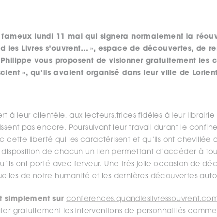
 fameux lundi 11 mai qui signera normalement la réouv
nd les Livres s’ouvrent… », espace de découvertes, de r
 Philippe vous proposent de visionner gratuitement les
cient », qu’ils avaient organisé dans leur ville de Lorie
 à leur clientèle, aux lecteurs.trices fidèles à leur librairie
ssent pas encore. Poursuivant leur travail durant le confin
c cette liberté qui les caractérisent et qu’ils ont chevillée 
 disposition de chacun un lien permettant d’accéder à tou
ils ont porté avec ferveur. Une très jolie occasion de déco
lles de notre humanité et les dernières découvertes auto
t simplement sur
conferences.quandleslivressouvrent.co
ter gratuitement les interventions de personnalités comm