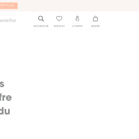
IR PLUS
wsletter
RECHERCHE
WISHLIST
COMPTE
PANIER
s
fre
du