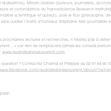
 réalisatrice), Miriam Glabier (auteure, journaliste, docto
ure et cofondatrice du TranceScience Research Institute)
rnaliste scientifique et auteur), José le Roy (philosophe, di
 sans oublier l’invité d’honneur, Stéphane Allix (journaliste
 prochaines lectures et recherches, n’hésitez pas à visiter le
vrent… » car rien ne remplacera jamais les conseils personn
 :
www.quandleslivressouvrent.com
 question ? Contactez Chantal et Philippe au 02 97 64 60 10
www.facebook.com/quandleslivressouvrent/about/?ref=pa
splash