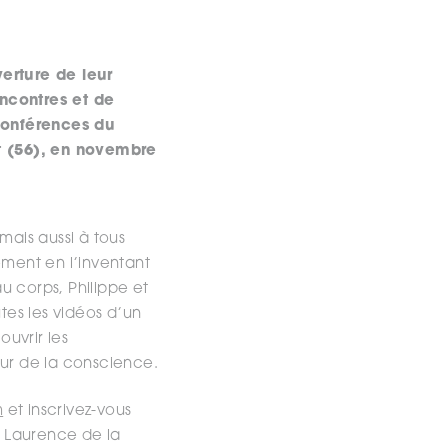
erture de leur
encontres et de
 conférences du
nt (56), en novembre
 mais aussi à tous
ement en l’inventant
au corps, Philippe et
tes les vidéos d’un
uvrir les
ur de la conscience.
m
et inscrivez-vous
e Laurence de la