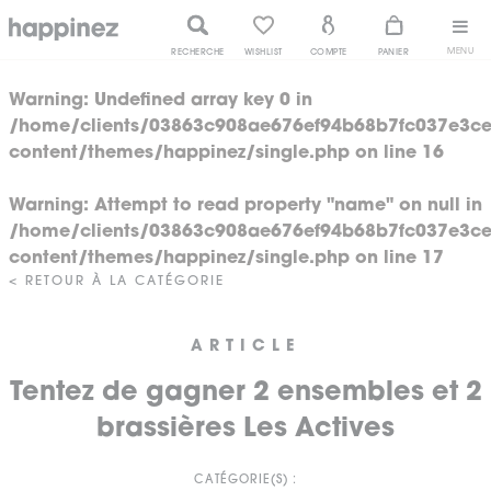
MENU
RECHERCHE
WISHLIST
COMPTE
PANIER
Warning
: Undefined array key 0 in
/home/clients/03863c908ae676ef94b68b7fc037e3ce
content/themes/happinez/single.php
on line
16
Warning
: Attempt to read property "name" on null in
/home/clients/03863c908ae676ef94b68b7fc037e3ce
content/themes/happinez/single.php
on line
17
< RETOUR À LA CATÉGORIE
ARTICLE
Tentez de gagner 2 ensembles et 2
brassières Les Actives
CATÉGORIE(S) :