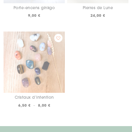
Porte-encens ginkgo
Pierres de Lune
9,00
€
24,00
€
Cristaux d’intention
Plage
6,50
€
–
8,00
€
de
prix :
6,50 €
à
8,00 €