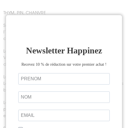
THYM, PIN, CHANVRE
Source de reliance et d’abondance, le thym favorise
l’équilibre et l’apaisement. Il fluidifie l’énergie et la
connexion.
Les bouquets de fumigation sont tissés à la main, par
Valentine et Mélissa Pagani, avec une ficelle de chanvre
des Landes.
Les aiguilles de pin sont cueillies en forêt dans les Landes.
Les autres plantes sont cultivées en permaculture au pays
basque.
Les encens sont la transformation du même bouquet, un
produit inédit et idéal pour les rituels en intérieur. Les
encens s’utilisent comme des bâtons de palo santo.