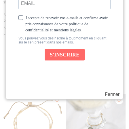
sa chaînette réglable.
Matière :
Pierres de labradorite
Maillons en or
Feuille d’or foncé
Produits similaires
Fermer