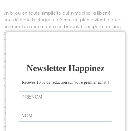
Un bijou en toute simplicité qui symbolise la liberté.
Une délicate breloque en forme de plume vient ajouter
un doux balancement à ce bracelet composé de cinq
perles de labradorite. La plume, symbole de liberté, nous
rappel d’être libre comme un oiseau et est un appel à
déployer nos ailes. Associée à l’élément Air, elle est
également symbole de sagesse, d’intuition et de force.
La labradorite, connue comme la pierre de protection,
vous accompagnera dans vos aventures.
Ce bijou a été créé en exclusivité pour
Happinez
par
Noomi van Gelder.
Dimensions du bracelet :
Les petites pierres de labradorite mesurent entre 4 à 6
mm, la breloque en forme de plume mesure 20×3 mm et
la longueur totale est de 20 cm.
Vous pourrez ajuster le bracelet à votre poignet grâce à